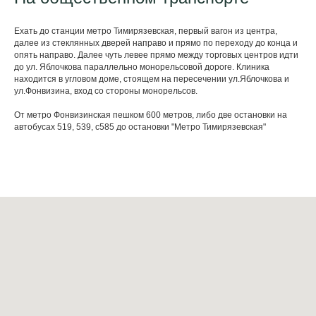
Ехать до станции метро Тимирязевская, первый вагон из центра,
далее из стеклянных дверей направо и прямо по переходу до конца и
опять направо. Далее чуть левее прямо между торговых центров идти
до ул. Яблочкова параллельно монорельсовой дороге. Клиника
находится в угловом доме, стоящем на пересечении ул.Яблочкова и
ул.Фонвизина, вход со стороны монорельсов.
От метро Фонвизинская пешком 600 метров, либо две остановки на
автобусах 519, 539, с585 до остановки "Метро Тимирязевская"